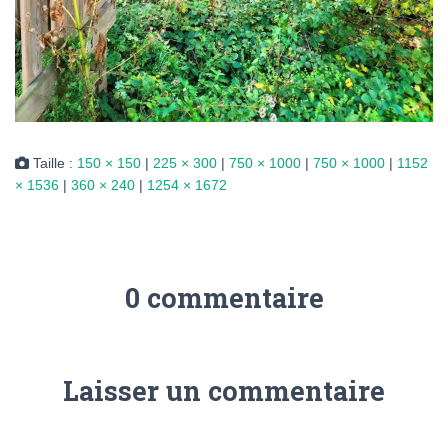
Taille :
150 × 150
|
225 × 300
|
750 × 1000
|
750 × 1000
|
1152
× 1536
|
360 × 240
|
1254 × 1672
0 commentaire
Laisser un commentaire