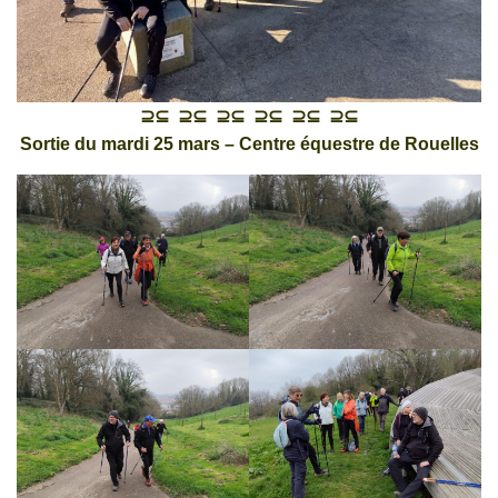
⊇⊆ ⊇⊆ ⊇⊆ ⊇⊆ ⊇⊆ ⊇⊆
Sortie du mardi 25 mars – Centre équestre de Rouelles