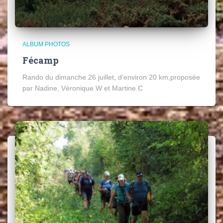
ALBUM PHOTOS
Fécamp
Rando du dimanche 26 juillet, d’environ 20 km,proposée
par Nadine, Véronique W et Martine C