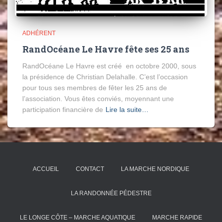
ADHÉRENT
RandOcéane Le Havre fête ses 25 ans
RandOcéane Le Havre est créé en octobre 2000, sous
la présidence de Christian Delahalle. C’est l’occasion
pour tous ses membres de fêter les 25 ans de
l’association. Vous êtes conviés, moyennant une
participation financière de
Lire la suite…
ACCUEIL
CONTACT
LA MARCHE NORDIQUE
LA RANDONNÉE PÉDESTRE
LE LONGE CÔTE – MARCHE AQUATIQUE
MARCHE RAPIDE