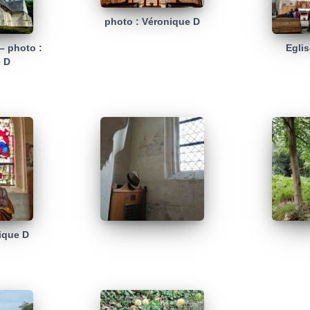
photo : Véronique D
– photo :
Egli
 D
ique D