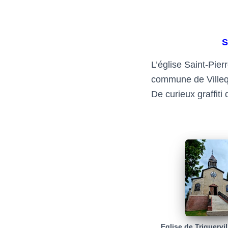
S
L’église Saint-Pie
commune de Villeq
De curieux graffit
Eglise de Triquervil