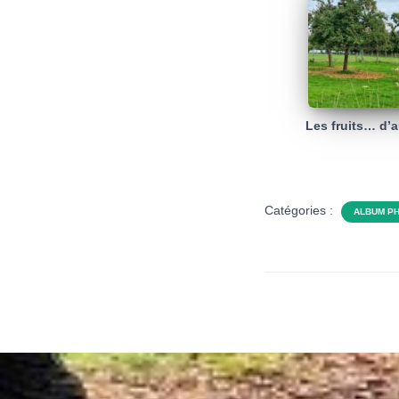
Les fruits… d’
Catégories :
ALBUM P