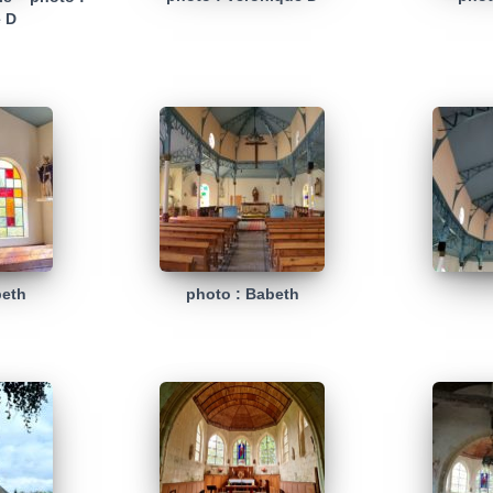
 D
beth
photo : Babeth