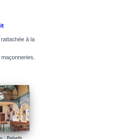
it
rattachée à la
s maçonneries.
o : Babeth