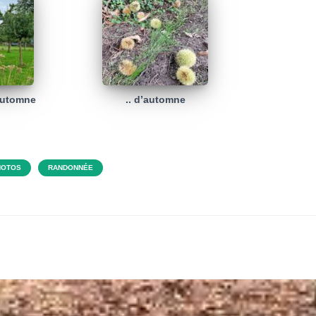
automne
.. d’automne
HOTOS
RANDONNÉE